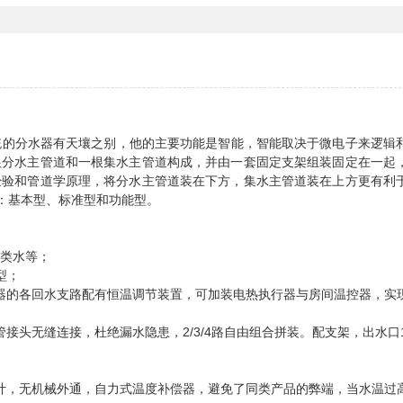
分水器有天壤之别，他的主要功能是智能，智能取决于微电子来逻辑
根分水主管道和一根集水主管道构成，并由一套固定支架组装固定在一起
经验和管道学原理，将分水主管道装在下方，集水主管道装在上方更有利
型：基本型、标准型和功能型。
各类含酸类水等；
分水器流量计温控型；
器的各回水支路配有恒温调节装置，可加装电热执行器与房间温控器，实
头无缝连接，杜绝漏水隐患，2/3/4路自由组合拼装。配支架，出水口1
计，无机械外通，自力式温度补偿器，避免了同类产品的弊端，当水温过