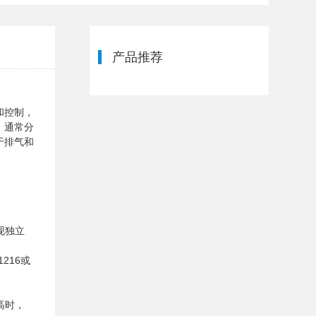
产品推荐
和控制，
，通常分
于排气和
现独立
216或
高时，