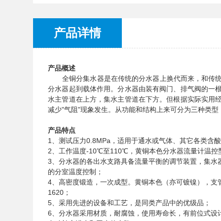
产品详情
产品概述
全铜分集水器是在传统的分水器上换代而来，和传统的
分水器起到载体作用。分水器由装有阀门、排气阀的一
水主管道在上方，集水主管道在下方。但根据实际实用
减少"气阻"现象发生。从功能和结构上来可分为三种类
产品特点
1、测试压力0.8MPa，适用于通水或气体、其它
2、工作温度-10℃至110℃，黄铜本色
3、分水器的各出水支路具备流量平衡的调节装置，集水
的分室温度控制；
4、高密度锻造，一次成型。黄铜本色（亦可镀镍），支管接
1620；
5、采用先进的设备和工艺，是同类产品中的优级品；
6、分水器采用材质，耐腐蚀，使用寿命长，有前位式设