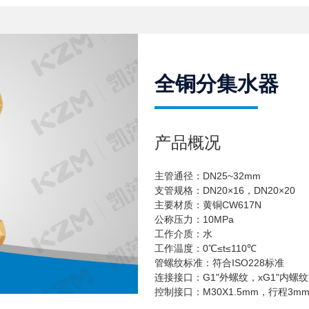
全铜分集水器
产品概况
主管通径：DN25~32mm
支管规格：DN20×16，DN20×20
主要材质：黄铜CW617N
公称压力：10MPa
工作介质：水
工作温度：0℃≤t≤110℃
管螺纹标准：符合ISO228标准
连接接口：G1"外螺纹，xG1"内螺纹
控制接口：M30X1.5mm，行程3mm(1