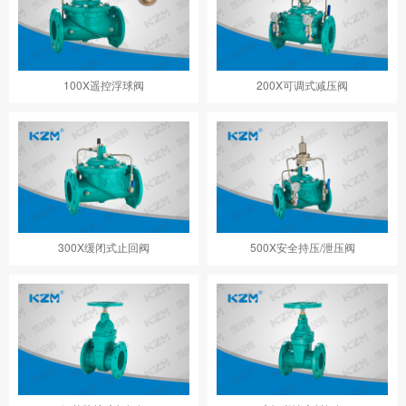
100X遥控浮球阀
200X可调式减压阀
300X缓闭式止回阀
500X安全持压/泄压阀