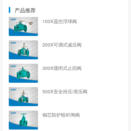
产品推荐
100X遥控浮球阀
200X可调式减压阀
300X缓闭式止回阀
500X安全持压/泄压阀
铜芯防护暗杆闸阀