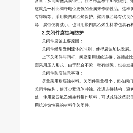
含量，从而降低其腐蚀性。在石棉盘根中加缓蚀剂。
这就是一种比阀杆电位更低的金属来作牺牲品。这样
有锌粉等。采用聚四氟乙烯保护。聚四氟乙烯有优良
烯，腐蚀便将减小。也可用聚四氟乙烯生料带包裹石
2.关闭件腐蚀与防护
关闭件腐蚀主要原因：
关闭件经常受到流体的冲刷，使得腐蚀加快发展。
上下关闭件与阀杆、阀座常用螺纹连接，连接处比
面采用压入形式，由于配合不紧，稍有缝隙，也会发
关闭件防腐注意事项：
尽量采用耐腐蚀材料。关闭件重量很小，但在阀门
关闭件结构，使其少受流体冲蚀。改进连接结构，避免
处，使用聚四氟乙烯生料带作填料，可以减轻这些部
用抗冲蚀性强的材料作关闭件。