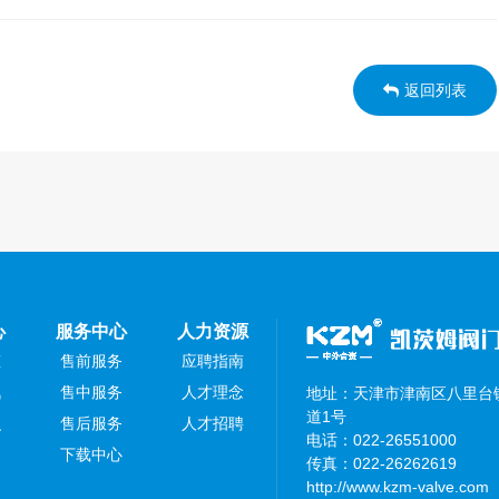
返回列表
心
服务中心
人力资源
态
售前服务
应聘指南
讯
售中服务
人才理念
地址：天津市津南区八里台镇
道1号
识
售后服务
人才招聘
电话：022-26551000
下载中心
传真：022-26262619
http://www.kzm-valve.com