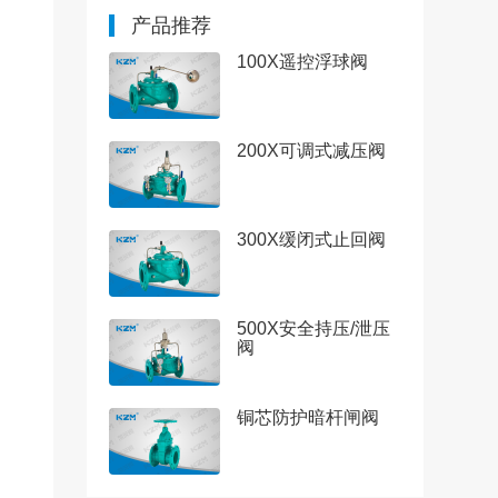
产品推荐
100X遥控浮球阀
200X可调式减压阀
300X缓闭式止回阀
500X安全持压/泄压
阀
铜芯防护暗杆闸阀