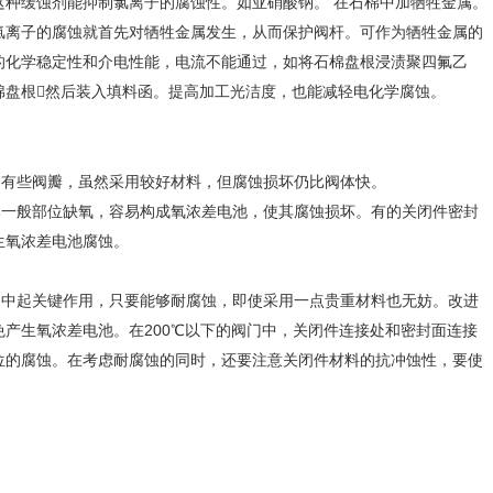
这种缓蚀剂能抑制氯离子的腐蚀性。如亚硝酸钠。 在石棉中加牺牲金属。
氯离子的腐蚀就首先对牺牲金属发生，从而保护阀杆。可作为牺牲金属的
的化学稳定性和介电性能，电流不能通过，如将石棉盘根浸渍聚四氟乙
棉盘根然后装入填料函。提高加工光洁度，也能减轻电化学腐蚀。
有些阀瓣，虽然采用较好材料，但腐蚀损坏仍比阀体快。
一般部位缺氧，容易构成氧浓差电池，使其腐蚀损坏。有的关闭件密封
生氧浓差电池腐蚀。
中起关键作用，只要能够耐腐蚀，即使采用一点贵重材料也无妨。改进
产生氧浓差电池。在200℃以下的阀门中，关闭件连接处和密封面连接
位的腐蚀。在考虑耐腐蚀的同时，还要注意关闭件材料的抗冲蚀性，要使