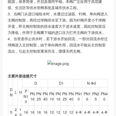
能源，保养简便，开启及缓闭平稳。本阀广泛应用于高层建
筑、生活区等供水管网系统及城市供水工程。
3、当阀门从进口端给水时，水通过过滤器、针阀、单向阀进入
主阀控制室，再经过球阀排水至下游。因为针阀开度小于球阀
开度，即主阀控制室的排水速度大于进水速度，因此控制室压
力降低，作用于主阀瓣下端的进口压力打开主阀向下游供水。
4、当管道停止供水时，若下游水开始回流，一部分回流水经过
球阀进入主控制室，由于单向阀作用，回流水不能从主控制室
流出，引起主控制室逐渐升压，缓缓关闭主阀。
主要外形连接尺寸
D
D1
N-Φd
D
P
L
H
PN
PN
PN
PN
PN
PN
PN
PN1
PN1
PN2
PN4
N
N1
16
25
40
10
16
25
40
0
6
5
0
0
2
1
5
16
16
16
16
12
12
12
12
4-Φ
4-Φ
4-Φ
4-Φ
4
3