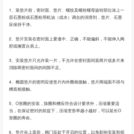
1、装垫片前，密封面、垫片、螺纹及螺栓螺母旋转部位涂上一
层石墨粉或石墨粉用机油（或水）调合的润滑剂，垫片、石墨
应保持干净。
2、垫片安装在密封面上要逢中、正确，不能偏斜，不能伸入阀
腔或搁置台肩上。
3、安装垫片只允许装一片，不允许在密封面间装两片或多片来
消除两密封面间的间隙不足。
4、椭圆垫片的密闭应使垫片内外圈相接触，垫片两端面不得与
槽底相接触。
5、O形圈的安装，除圈和槽应符合设计要求外，压缩量要适
当，在保证密封的前提下，压缩变形率越小越好，可以延长O
形圈的寿命。
6、垫片在上盖前，阀门应处于开启的位置，以免影响安装和损