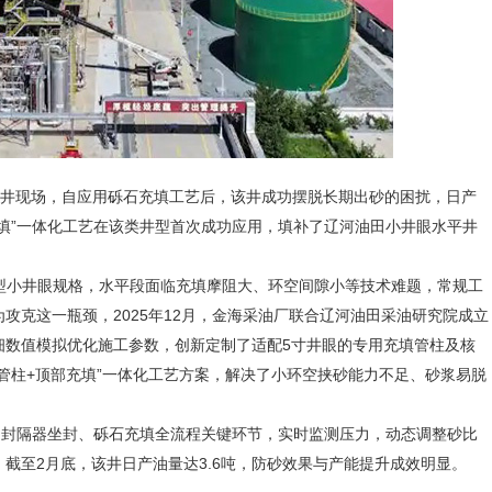
3CH井现场，自应用砾石充填工艺后，该井成功摆脱长期出砂的困扰，日产
充填”一体化工艺在该类井型首次成功应用，填补了辽河油田小井眼水平井
一典型小井眼规格，水平段面临充填摩阻大、环空间隙小等技术难题，常规工
攻克这一瓶颈，2025年12月，金海采油厂联合辽河油田采油研究院成立
细数值模拟优化施工参数，创新定制了适配5寸井眼的专用充填管柱及核
管柱+顶部充填”一体化工艺方案，解决了小环空挟砂能力不足、砂浆易脱
封隔器坐封、砾石充填全流程关键环节，实时监测压力，动态调整砂比
截至2月底，该井日产油量达3.6吨，防砂效果与产能提升成效明显。