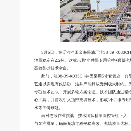
3月5日，在辽河油田金海采油厂洼38-39-K03
油量稳定在2.2吨。这标志着“小井眼专用管柱+顶部
高效防砂技术空白。
此前，洼38-39-K033CH井因采用5寸套管这
艺难以实现有效防砂，油井产能释放受到极大制约。为
专项技术团队，开展多轮方案论证。技术团队通过精
心工具，并首次引入顶部充填技术，形成“小井眼专用
水等关键难题。
面对连续作业挑战，技术团队精细管控管柱下入、
与泵注排量，确保充填过程平稳高效、充填质量达标。