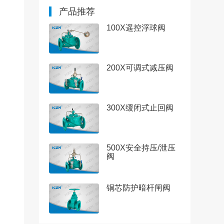
产品推荐
100X遥控浮球阀
200X可调式减压阀
300X缓闭式止回阀
500X安全持压/泄压
阀
铜芯防护暗杆闸阀