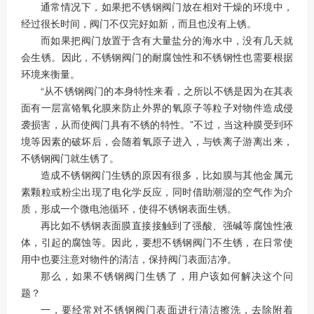
通常情况下，如果把不锈钢阀门放在相对干燥的环境中，
经过很长时间，阀门不仅完好如新，而且也没有上锈。
而如果把阀门放置于含有大量盐分的海水中，没有几天就
会生锈。因此，不锈钢阀门的耐腐蚀性和不锈钢性也需要根据
环境来衡量。
“从不锈钢阀门的本身特性来看，之所以不锈是因为在其表
面有一层富铬氧化膜来防止外界的氧原子等粒子对物件造成侵
袭损害，从而使阀门具有不锈的特性。”不过，当这种膜受到环
境等因素的破坏后，会随着氧原子进入，与铁离子游离出来，
不锈钢阀门就生锈了。
造成不锈钢阀门生锈的原因有很多，比如膜与其他金属元
素颗粒或粉尘出现了电化学反应，同时借助潮湿的空气作为介
质，形成一个微电池循环，使得不锈钢表面生锈。
再比如不锈钢表面膜直接接触到了强酸、强碱等腐蚀性液
体，引起的腐蚀等。因此，要想不锈钢阀门不生锈，在日常使
用中也要注意对物件的清洁，保持阀门表面洁净。
那么，如果不锈钢阀门生锈了，用户该如何解决这个问
题？
一，要经常对不锈钢阀门表面进行清洁擦洗，去除附着