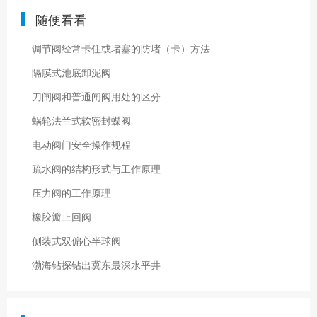
随便看看
调节阀经常卡住或堵塞的防堵（卡）方法
隔膜式池底卸泥阀
刀闸阀和普通闸阀用处的区分
蜗轮法兰式软密封蝶阀
电动阀门安全操作规程
疏水阀的结构形式与工作原理
压力阀的工作原理
橡胶瓣止回阀
侧装式双偏心半球阀
渤海钻探钻出冀东最深水平井