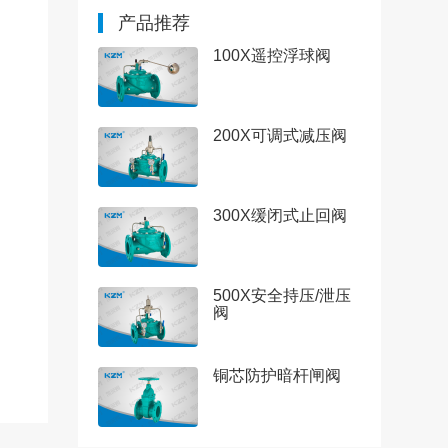
产品推荐
100X遥控浮球阀
200X可调式减压阀
300X缓闭式止回阀
500X安全持压/泄压
阀
铜芯防护暗杆闸阀